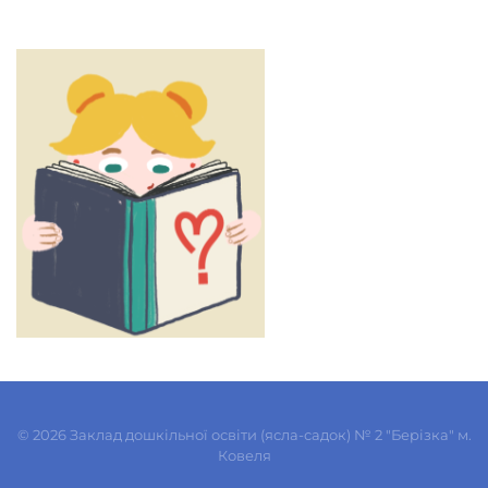
©
2026
Заклад дошкільної освіти (ясла-садок) № 2 "Берізка" м.
Ковеля