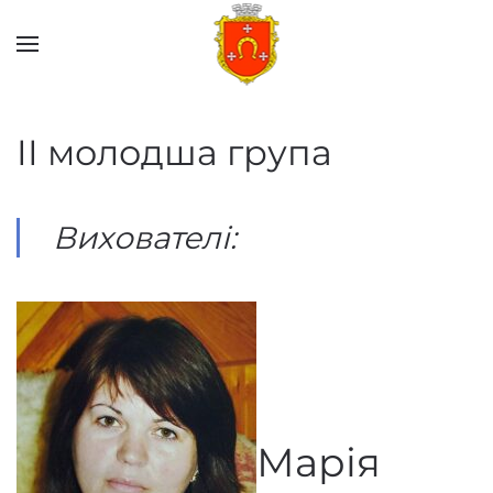
Перейти до основного вмісту
II молодша група
Вихователі:
Марія